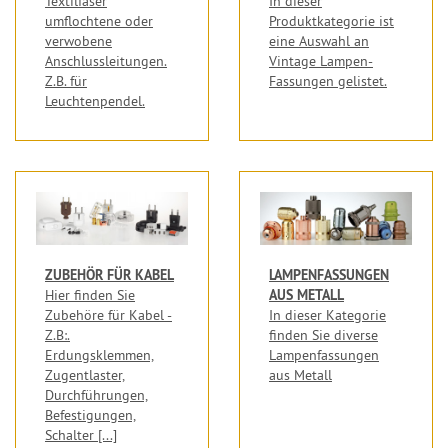
Textilfaser
In dieser
umflochtene oder
Produktkategorie ist
verwobene
eine Auswahl an
Anschlussleitungen.
Vintage Lampen-
Z.B. für
Fassungen gelistet.
Leuchtenpendel.
ZUBEHÖR FÜR KABEL
LAMPENFASSUNGEN
AUS METALL
Hier finden Sie
Zubehöre für Kabel -
In dieser Kategorie
Z.B:.
finden Sie diverse
Erdungsklemmen,
Lampenfassungen
Zugentlaster,
aus Metall
Durchführungen,
Befestigungen,
Schalter [...]