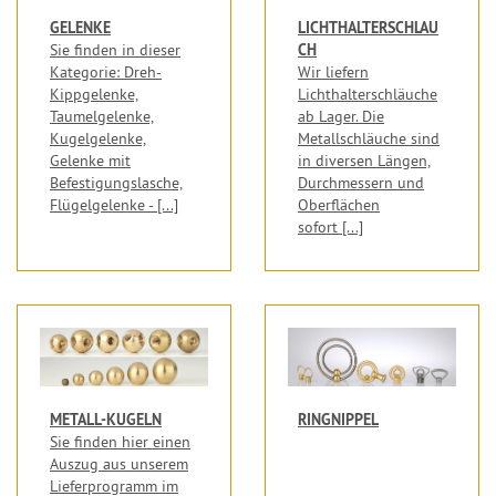
GELENKE
LICHTHALTERSCHLAU
CH
Sie finden in dieser
Kategorie: Dreh-
Wir liefern
Kippgelenke,
Lichthalterschläuche
Taumelgelenke,
ab Lager. Die
Kugelgelenke,
Metallschläuche sind
Gelenke mit
in diversen Längen,
Befestigungslasche,
Durchmessern und
Flügelgelenke - [...]
Oberflächen
sofort [...]
METALL-KUGELN
RINGNIPPEL
Sie finden hier einen
Auszug aus unserem
Lieferprogramm im