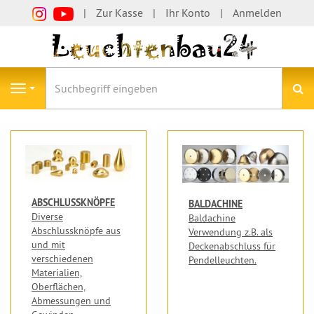
Zur Kasse
Ihr Konto
Anmelden
S
Navigation
ABSCHLUSSKNÖPFE
BALDACHINE
Diverse
Baldachine
Abschlussknöpfe aus
Verwendung z.B. als
und mit
Deckenabschluss für
verschiedenen
Pendelleuchten.
Materialien,
Oberflächen,
Abmessungen und